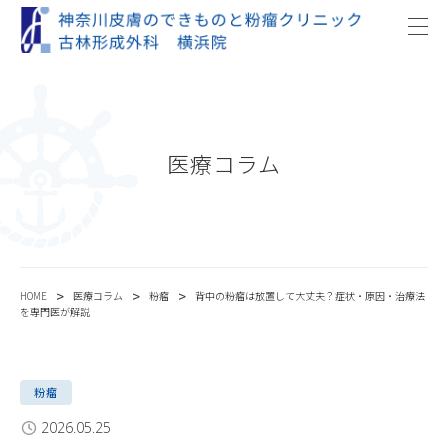
医療コラム
>
>
>
HOME
医療コラム
粉瘤
背中の粉瘤は放置して大丈夫？症状・原因・治療法
を専門医が解説
粉瘤
2026.05.25