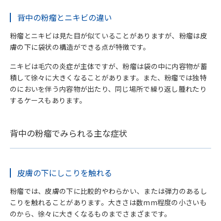
粉瘤を放置すると徐々に大きくなる
背中の粉瘤とニキビの違い
炎症を起こすと強い痛みや腫れにつながる
粉瘤とニキビは見た目が似ていることがありますが、粉瘤は皮
膚の下に袋状の構造ができる点が特徴です。
炎症を繰り返すと治療後の傷あとが目立ちやすくな
ニキビは毛穴の炎症が主体ですが、粉瘤は袋の中に内容物が蓄
る
積して徐々に大きくなることがあります。また、粉瘤では独特
のにおいを伴う内容物が出たり、同じ場所で繰り返し腫れたり
粉瘤の自己処置は危険
するケースもあります。
5.
背中の粉瘤は何科を受診すべき？
背中の粉瘤でみられる主な症状
粉瘤は形成外科・皮膚科を受診
傷跡にも配慮した治療を希望する場合
皮膚の下にしこりを触れる
6.
背中の粉瘤の治療方法
粉瘤では、皮膚の下に比較的やわらかい、または弾力のあるし
粉瘤は摘出手術で治療
こりを触れることがあります。大きさは数mm程度の小さいも
のから、徐々に大きくなるものまでさまざまです。