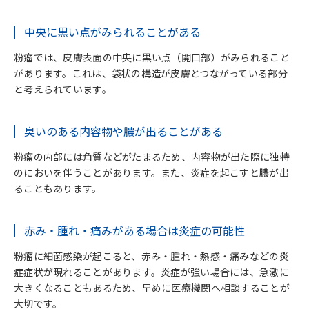
炎症が強い場合は切開排膿を行うことがある
中央に黒い点がみられることがある
粉瘤は保険適用で治療可能
粉瘤では、皮膚表面の中央に黒い点（開口部）がみられること
7.
まとめ｜背中の粉瘤は早めの医療機関に相談
があります。これは、袋状の構造が皮膚とつながっている部分
と考えられています。
8.
粉瘤の治療は当院までご相談ください
臭いのある内容物や膿が出ることがある
粉瘤の内部には角質などがたまるため、内容物が出た際に独特
のにおいを伴うことがあります。また、炎症を起こすと膿が出
ることもあります。
赤み・腫れ・痛みがある場合は炎症の可能性
粉瘤に細菌感染が起こると、赤み・腫れ・熱感・痛みなどの炎
症症状が現れることがあります。炎症が強い場合には、急激に
大きくなることもあるため、早めに医療機関へ相談することが
大切です。