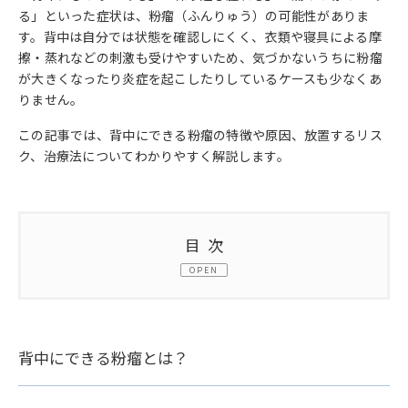
る」といった症状は、粉瘤（ふんりゅう）の可能性がありま
す。背中は自分では状態を確認しにくく、衣類や寝具による摩
擦・蒸れなどの刺激も受けやすいため、気づかないうちに粉瘤
が大きくなったり炎症を起こしたりしているケースも少なくあ
りません。
この記事では、背中にできる粉瘤の特徴や原因、放置するリス
ク、治療法についてわかりやすく解説します。
目次
OPEN
1.
背中にできる粉瘤とは？
粉瘤は皮膚の下にできる良性腫瘍
背中にできる粉瘤とは？
背中は粉瘤ができやすく、気づきにくい部位