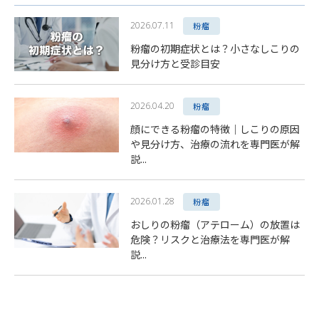
2026.07.11
粉瘤
粉瘤の初期症状とは？小さなしこりの
見分け方と受診目安
2026.04.20
粉瘤
顔にできる粉瘤の特徴｜しこりの原因
や見分け方、治療の流れを専門医が解
説...
2026.01.28
粉瘤
おしりの粉瘤（アテローム）の放置は
危険？リスクと治療法を専門医が解
説...