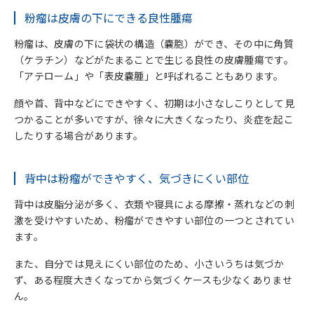
背中の粉瘤とニキビの違い
粉瘤は皮膚の下にできる良性腫瘍
2.
背中の粉瘤でみられる主な症状
粉瘤は、皮膚の下に袋状の構造（嚢胞）ができ、その中に角質
（ケラチン）などがたまることで生じる良性の皮膚腫瘍です。
皮膚の下にしこりを触れる
「アテローム」や「表皮嚢腫」と呼ばれることもあります。
顔や首、背中などにできやすく、初期は小さなしこりとして見
中央に黒い点がみられることがある
つかることが多いですが、徐々に大きくなったり、炎症を起こ
したりする場合があります。
臭いのある内容物や膿が出ることがある
赤み・腫れ・痛みがある場合は炎症の可能性
背中は粉瘤ができやすく、気づきにくい部位
3.
背中に粉瘤ができる原因
背中は皮脂分泌が多く、衣類や寝具による摩擦・蒸れなどの刺
激を受けやすいため、粉瘤ができやすい部位の一つとされてい
皮膚の下に袋状の構造ができることで発生する
ます。
摩擦や刺激が関与すると考えられている
また、自分では見えにくい部位のため、小さいうちは気づか
ず、ある程度大きくなってから気づくケースも少なくありませ
4.
背中の粉瘤は放置しても大丈夫？
ん。