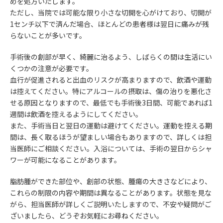
めを処方いたします。
ただし、当院では可能な限り小さな切開を心がけており、切開が
1センチ以下で済んだ場合、ほとんどの患者様は翌日に痛みが残
らないことが多いです。
手術後の創部が早く、綺麗に治るよう、しばらくの間は生活にい
くつかの注意が必要です。
血行が促進されると出血のリスクが高まりますので、飲酒や運動
は控えてください。特にアルコールの摂取は、傷の治りを悪化さ
せる原因となりますので、最低でも手術後3日間、可能であれば1
週間は飲酒を控えるようにしてください。
また、手術当日と翌日の運動は避けてください。運動を控える期
間は、長く取るほうが望ましい場合もありますので、詳しくは担
当医師にご相談ください。入浴については、手術の翌日からシャ
ワーが可能になることがあります。
脂肪腫ができた部位や、創部の状態、腫瘍の大きさなどにより、
これらの制限の内容や期間は異なることがあります。状態を見な
がら、担当医師が詳しくご説明いたしますので、不安や疑問がご
ざいましたら、どうぞお気軽にお尋ねください。