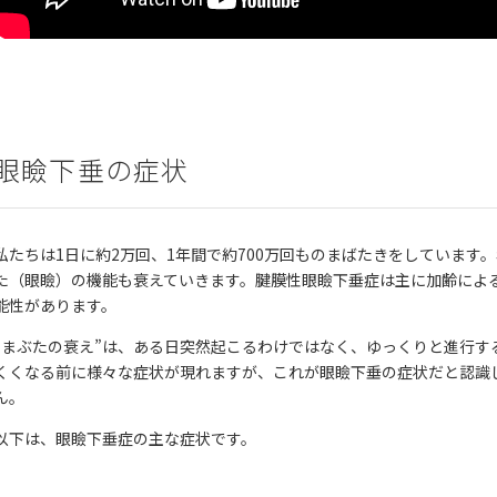
眼瞼下垂の症状
私たちは1日に約2万回、1年間で約700万回ものまばたきをしていま
た（眼瞼）の機能も衰えていきます。腱膜性眼瞼下垂症は主に加齢によ
能性があります。
“まぶたの衰え”は、ある日突然起こるわけではなく、ゆっくりと進行す
くくなる前に様々な症状が現れますが、これが眼瞼下垂の症状だと認識
ん。
以下は、眼瞼下垂症の主な症状です。