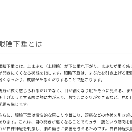
眼瞼下垂とは
眼瞼下垂とは、上まぶた（上眼瞼）が下に垂れ下がり、まぶたが重く感
が開きにくくなる状態を指します。眼瞼下垂は、まぶたを引き上げる腱
弱くなったり、皮膚がたるんだりすることで起こります。
視野が狭く感じられるだけでなく、目が細くなり眠たそうに見える、ま
を上げようとする際に額に力が入り、おでこにシワができるなど、見た
問題も生じます。
さらに、眼瞼下垂は慢性的な肩こりや首こり、頭痛などの症状を引き起
あります。これは、目の開きが悪くなることでミュラー筋という筋肉を
れが自律神経を刺激し、脳の働きに影響を与えるためです。自律神経失