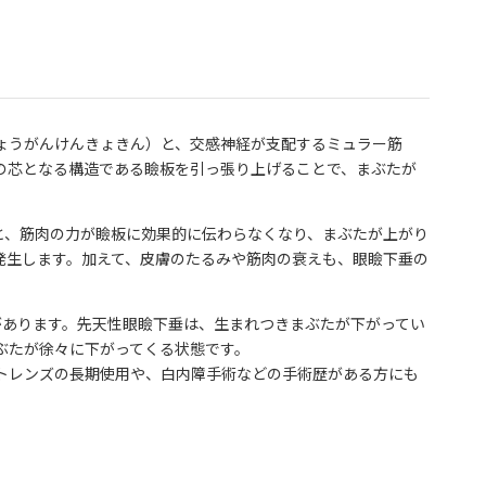
ょうがんけんきょきん）と、交感神経が支配するミュラー筋
の芯となる構造である瞼板を引っ張り上げることで、まぶたが
と、筋肉の力が瞼板に効果的に伝わらなくなり、まぶたが上がり
発生します。加えて、皮膚のたるみや筋肉の衰えも、眼瞼下垂の
があります。先天性眼瞼下垂は、生まれつきまぶたが下がってい
ぶたが徐々に下がってくる状態です。
トレンズの長期使用や、白内障手術などの手術歴がある方にも