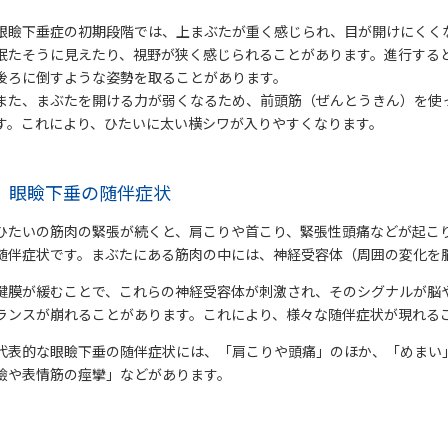
眼瞼下垂症の初期段階では、上まぶたが重く感じられ、目が開けにくく
眠たそうに見えたり、視野が狭く感じられることがあります。進行する
後ろに倒すような姿勢を取ることがあります。
また、まぶたを開ける力が弱くなるため、前頭筋（ぜんとうきん）を使
す。これにより、ひたいに太い横シワが入りやすくなります。
眼瞼下垂の随伴症状
ひたいの筋肉の緊張が続くと、肩こりや首こり、緊張性頭痛などが起こ
随伴症状です。まぶたにある筋肉の中には、神経受容体（周囲の変化を
腱膜が緩むことで、これらの神経受容体が刺激され、そのシグナルが脳
ランスが崩れることがあります。これにより、様々な随伴症状が現れる
代表的な眼瞼下垂の随伴症状には、「肩こりや頭痛」のほか、「めまい
瞼や表情筋の痙攣」などがあります。