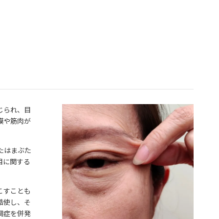
じられ、目
膜や筋肉が
たはまぶた
目に関する
こすことも
酷使し、そ
調症を併発