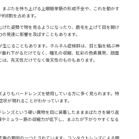
、まぶたを持ち上げる上眼瞼挙筋の形成不全や、これを動かす
が約8割を占めます。
上げた姿勢で物を見るようになったり、眉毛を上げて目を開け
力の発達に影響を及ぼすこともあります。
が生じることもあります。ホルネル症候群は、目と脳を結ぶ神
が垂れ下がるだけでなく、瞳孔の収縮、虹彩の色素異常、顔面
には、先天性だけでなく後天性のものもあります。
ズよりもハードレンズを使用している方に多く見られます。特
症状が現れることがわかっています。
、ハードレンズという硬い異物を目に装着したまままばたきを繰り返
膜やミュラー筋の収縮力が低下し、まぶたが下がりやすくなる
下垂の要因の一つとされています。コンタクトレンズによる眼