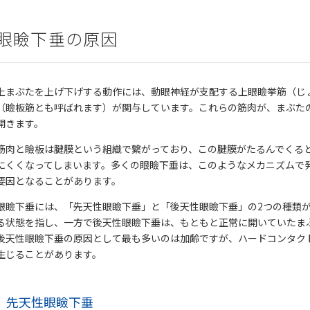
眼瞼下垂の原因
上まぶたを上げ下げする動作には、動眼神経が支配する上眼瞼挙筋（じ
（瞼板筋とも呼ばれます）が関与しています。これらの筋肉が、まぶた
開きます。
筋肉と瞼板は腱膜という組織で繋がっており、この腱膜がたるんでくる
にくくなってしまいます。多くの眼瞼下垂は、このようなメカニズムで
要因となることがあります。
眼瞼下垂には、「先天性眼瞼下垂」と「後天性眼瞼下垂」の2つの種類
る状態を指し、一方で後天性眼瞼下垂は、もともと正常に開いていたま
後天性眼瞼下垂の原因として最も多いのは加齢ですが、ハードコンタク
生じることがあります。
先天性眼瞼下垂