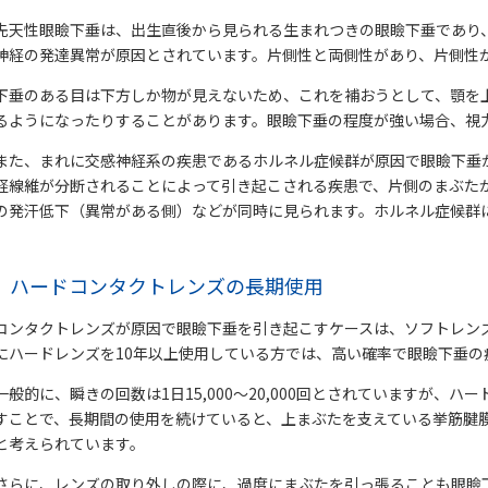
先天性眼瞼下垂は、出生直後から見られる生まれつきの眼瞼下垂であり
神経の発達異常が原因とされています。片側性と両側性があり、片側性
下垂のある目は下方しか物が見えないため、これを補おうとして、顎を
るようになったりすることがあります。眼瞼下垂の程度が強い場合、視
また、まれに交感神経系の疾患であるホルネル症候群が原因で眼瞼下垂
経線維が分断されることによって引き起こされる疾患で、片側のまぶた
の発汗低下（異常がある側）などが同時に見られます。ホルネル症候群
ハードコンタクトレンズの長期使用
コンタクトレンズが原因で眼瞼下垂を引き起こすケースは、ソフトレン
にハードレンズを10年以上使用している方では、高い確率で眼瞼下垂の
一般的に、瞬きの回数は1日15,000～20,000回とされていますが
すことで、長期間の使用を続けていると、上まぶたを支えている挙筋腱
と考えられています。
さらに、レンズの取り外しの際に、過度にまぶたを引っ張ることも眼瞼