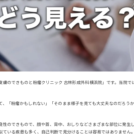
皮膚のできものと粉瘤クリニック 古林形成外科横浜院」です。当院で
て、「粉瘤かもしれない」「そのまま様子を見ても大丈夫なのだろう
良性のできもので、顔や首、背中、おしりなどさまざまな部位に発生
似ている疾患も多く、自己判断で見分けることは容易ではありません