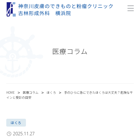
医療コラム
>
>
>
HOME
医療コラム
ほくろ
手のひらに急にできたほくろは大丈夫？危険なサ
インと受診の目安
ほくろ
2025.11.27