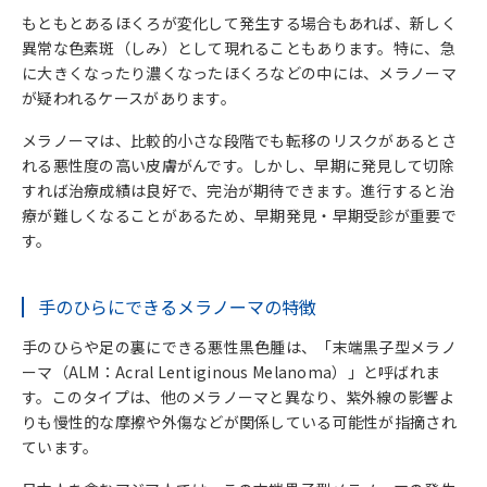
もともとあるほくろが変化して発生する場合もあれば、新しく
異常な色素斑（しみ）として現れることもあります。特に、急
に大きくなったり濃くなったほくろなどの中には、メラノーマ
が疑われるケースがあります。
メラノーマは、比較的小さな段階でも転移のリスクがあるとさ
れる悪性度の高い皮膚がんです。しかし、早期に発見して切除
すれば治療成績は良好で、完治が期待できます。進行すると治
療が難しくなることがあるため、早期発見・早期受診が重要で
す。
手のひらにできるメラノーマの特徴
手のひらや足の裏にできる悪性黒色腫は、「末端黒子型メラノ
ーマ（ALM：Acral Lentiginous Melanoma）」と呼ばれま
す。このタイプは、他のメラノーマと異なり、紫外線の影響よ
りも慢性的な摩擦や外傷などが関係している可能性が指摘され
ています。